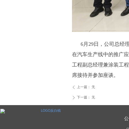
6月29日，公司总经理
在汽车生产线中的推广应
工程副总经理兼涂装工程
席接待并参加座谈。
上一篇：
无
ꄴ
下一篇：
无
ꄲ
公