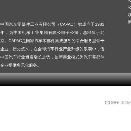
中国汽车零部件工业有限公司（CAPAC）始成立于1983
年，为中国机械工业集团有限公司子公司，总部位于北
京。CAPAC是国家汽车零部件集成服务的综合服务型骨干
企业，历史悠久，在全球汽车行业产业升级的浪潮中，借
中国汽车行业爆发增长之势，创新商业模式为汽车零部件
企业提供多元化服务。
本网站